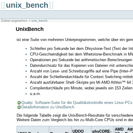
[[
unix_bench
]]
Zuletzt angesehen:
»
unix_bench
UnixBench
ist eine Suite von mehreren Unterprogrammen, welche über ein gem
Schleifen pro Sekunde bei dem Dhrystone-Test (Test der In
CPU-Geschwindigkeit bei dem Whetstone-Benchmark in MWIP
Operationen pro Sekunde bei arithmetischen Berechnungen i
Datendurchsatz für das Kopieren von Dateien mit unterschi
Anzahl von Lese- und Schreibzugriffe auf eine Pipe (Inte
Anzahl der Schleifendurchläufe für Context Switching mittel
Anzahl ausführbarer Shell–Skripte pro Mi AMD Athlon™ 64 X
Compilerdurchläufe pro Minute, wobei jeweils ein 153 Zeilen 
u.a.m.
Qualip: Software-Suite für die Qualitätskontrolle eines Linux-PCs
Detailinfomation zu UnixBench
Die folgende Tabelle zeigt die UnixBench-Resultate für verschiede
Weitere Daten zum Vergleich bis hin zu Multi-Core CPUs sind in de
AMD Ath
UDOO
phyCORE-