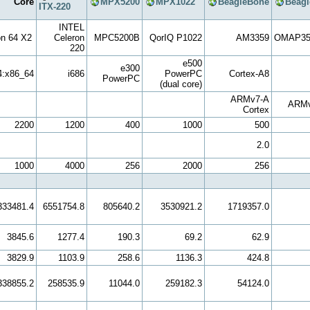
l Core
MPX5200
MPX1022
BeagleBone
Beagl
ITX-220
INTEL
n 64 X2
Celeron
MPC5200B
QorIQ P1022
AM3359
OMAP35
220
e500
e300
4:x86_64
i686
PowerPC
Cortex-A8
PowerPC
(dual core)
ARMv7-A
ARMv
Cortex
2200
1200
400
1000
500
2.0
1000
4000
256
2000
256
333481.4
6551754.8
805640.2
3530921.2
1719357.0
3845.6
1277.4
190.3
69.2
62.9
3829.9
1103.9
258.6
1136.3
424.8
338855.2
258535.9
11044.0
259182.3
54124.0