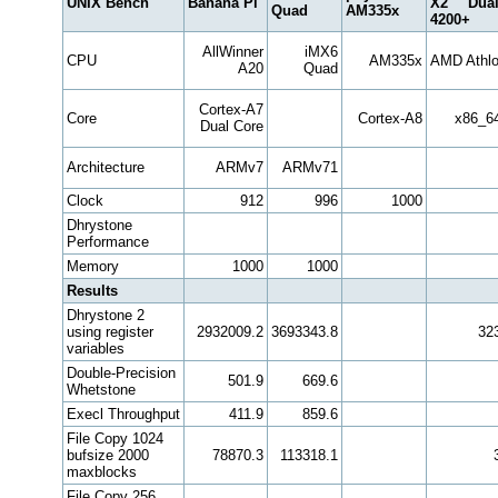
UNIX Bench
Banana Pi
X2 Dua
Quad
AM335x
4200+
AllWinner
iMX6
CPU
AM335x
AMD Athlo
A20
Quad
Cortex-A7
Core
Cortex-A8
x86_6
Dual Core
Architecture
ARMv7
ARMv71
Clock
912
996
1000
Dhrystone
Performance
Memory
1000
1000
Results
Dhrystone 2
using register
2932009.2
3693343.8
32
variables
Double-Precision
501.9
669.6
Whetstone
Execl Throughput
411.9
859.6
File Copy 1024
bufsize 2000
78870.3
113318.1
maxblocks
File Copy 256