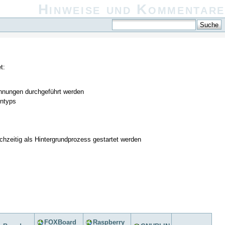
Hinweise und Kommentare
t:
hnungen durchgeführt werden
entyps
hzeitig als Hintergrundprozess gestartet werden
FOXBoard
Raspberry