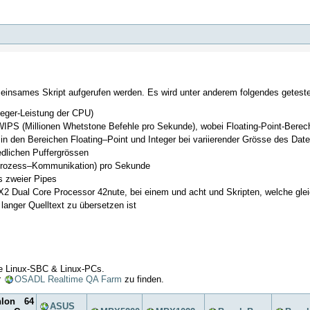
einsames Skript aufgerufen werden. Es wird unter anderem folgendes geteste
teger-Leistung der CPU)
S (Millionen Whetstone Befehle pro Sekunde), wobei Floating-Point-Berec
n den Bereichen Floating–Point und Integer bei variierender Grösse des Dat
edlichen Puffergrössen
r–Prozess–Kommunikation) pro Sekunde
s zweier Pipes
2 Dual Core Processor 42nute, bei einem und acht und Skripten, welche gleic
langer Quelltext zu übersetzen ist
ne Linux-SBC & Linux-PCs.
r
OSADL Realtime QA Farm
zu finden.
lon 64
ASUS