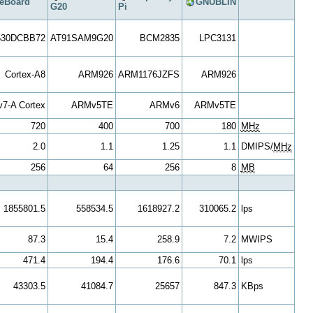
eBoard
GNUBLIN
G20
Pi
30DCBB72
AT91SAM9G20
BCM2835
LPC3131
Cortex-A8
ARM926
ARM1176JZFS
ARM926
7-A Cortex
ARMv5TE
ARMv6
ARMv5TE
720
400
700
180
MHz
2.0
1.1
1.25
1.1
DMIPS/
MHz
256
64
256
8
MB
1855801.5
558534.5
1618927.2
310065.2
lps
87.3
15.4
258.9
7.2
MWIPS
471.4
194.4
176.6
70.1
lps
43303.5
41084.7
25657
847.3
KBps